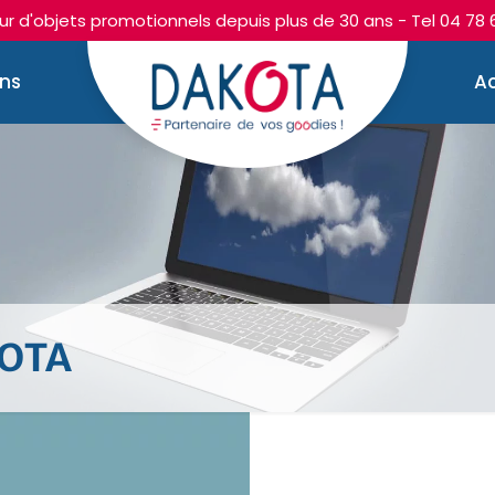
r d'objets promotionnels depuis plus de 30 ans - Tel
04 78 
ons
Ac
OTA