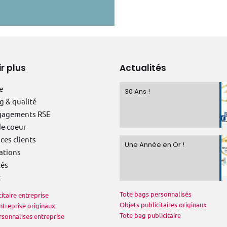
r plus
Actualités
e
30 Ans !
g & qualité
gagements RSE
e coeur
ces clients
Une Année en Or !
ations
tés
t
Tote bags personnalisés
itaire entreprise
Objets publicitaires originaux
treprise originaux
Tote bag publicitaire
sonnalises entreprise