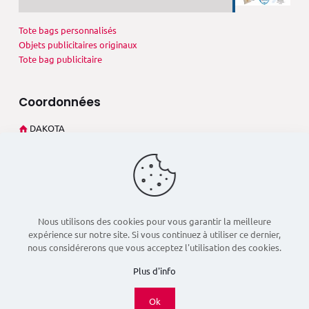
Tote bags personnalisés
Objets publicitaires originaux
Tote bag publicitaire
Coordonnées
DAKOTA
273 Rue André Philip
69003 Lyon (France)
+33 4 78 60 02 27
dsd@dakota-pub.com
Nous utilisons des cookies pour vous garantir la meilleure
expérience sur notre site. Si vous continuez à utiliser ce dernier,
nous considérerons que vous acceptez l'utilisation des cookies.
Plus d'info
Ok
© 2026 Dakota Pub - Réalisé par
Boostacom
et
Licom