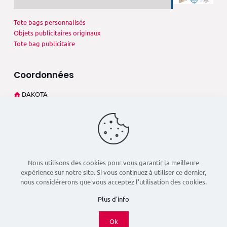
Tote bags personnalisés
Objets publicitaires originaux
Tote bag publicitaire
Coordonnées
DAKOTA
273 Rue André Philip
69003 Lyon (France)
+33 4 78 60 02 27
dsd@dakota-pub.com
Nous utilisons des cookies pour vous garantir la meilleure
expérience sur notre site. Si vous continuez à utiliser ce dernier,
nous considérerons que vous acceptez l'utilisation des cookies.
Plus d'info
Ok
© 2026 Dakota Pub - Réalisé par
Boostacom
et
Licom