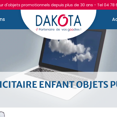
r d'objets promotionnels depuis plus de 30 ans - Tel
04 78 
ons
Ac
CITAIRE ENFANT OBJETS PU