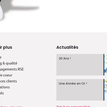
r plus
Actualités
e
30 Ans !
g & qualité
gagements RSE
e coeur
ces clients
Une Année en Or !
ations
tés
t
Tote bags personnalisés