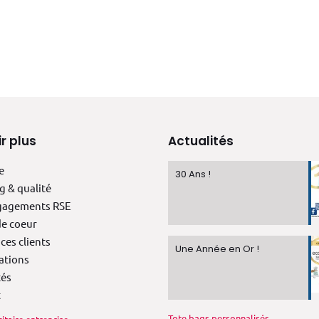
r plus
Actualités
e
30 Ans !
g & qualité
gagements RSE
e coeur
ces clients
Une Année en Or !
ations
tés
t
Tote bags personnalisés