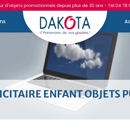
r d'objets promotionnels depuis plus de 30 ans - Tel
04 78 
ons
Ac
CITAIRE ENFANT OBJETS P