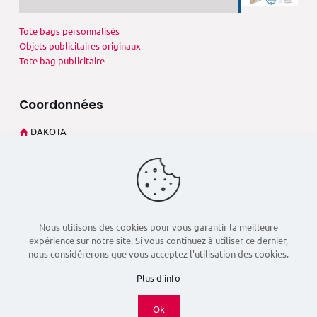
Tote bags personnalisés
Objets publicitaires originaux
Tote bag publicitaire
Coordonnées
DAKOTA
273 Rue André Philip
69003 Lyon (France)
+33 4 78 60 02 27
dsd@dakota-pub.com
Nous utilisons des cookies pour vous garantir la meilleure
expérience sur notre site. Si vous continuez à utiliser ce dernier,
nous considérerons que vous acceptez l'utilisation des cookies.
Plus d'info
Ok
© 2026 Dakota Pub - Réalisé par
Boostacom
et
Licom