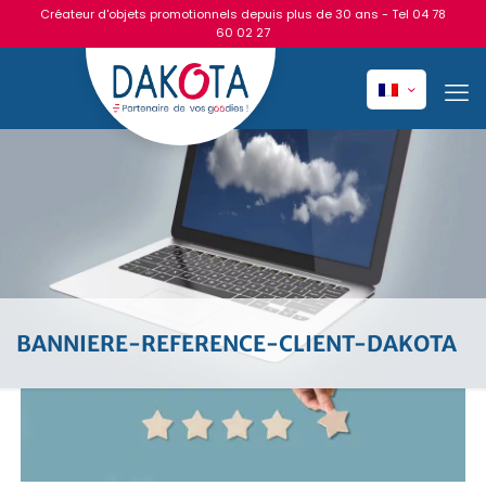
Créateur d'objets promotionnels depuis plus de 30 ans - Tel
04 78
60 02 27
BANNIERE-REFERENCE-CLIENT-DAKOTA